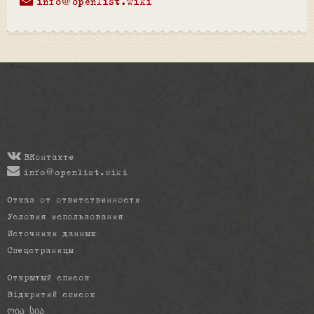
info@openlist.wiki
ВКонтакте
info@openlist.wiki
Отказ от ответственности
Условия использования
Источники данных
Спецстраницы
Открытый список
Відкритий список
ღია სია