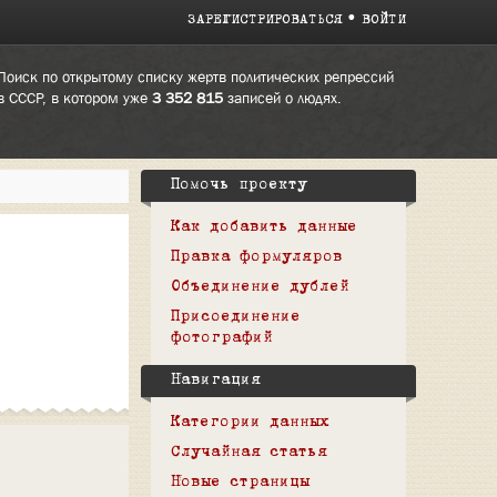
ЗАРЕГИСТРИРОВАТЬСЯ
ВОЙТИ
Поиск по открытому списку жертв политических репрессий
в СССР, в котором уже
3 352 815
записей о людях.
Помочь проекту
Как добавить данные
Правка формуляров
Объединение дублей
Присоединение
фотографий
Навигация
Категории данных
Случайная статья
Новые страницы