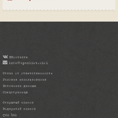
ВКонтакте
info@openlist.wiki
Отказ от ответственности
Условия использования
Источники данных
Спецстраницы
Открытый список
Відкритий список
ღია სია