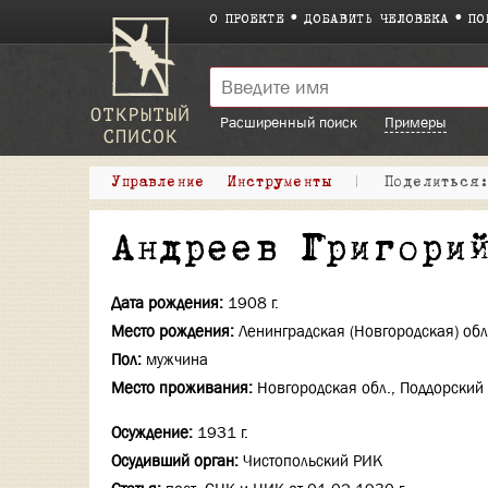
О ПРОЕКТЕ
ДОБАВИТЬ ЧЕЛОВЕКА
ПО
Расширенный поиск
Примеры
Управление
Инструменты
|
Поделитьс
Андреев Григори
Дата рождения:
1908 г.
Место рождения:
Ленинградская (Новгородская) обл
Пол:
мужчина
Место проживания:
Новгородская обл., Поддорский р
Осуждение:
1931 г.
Осудивший орган:
Чистопольский РИК