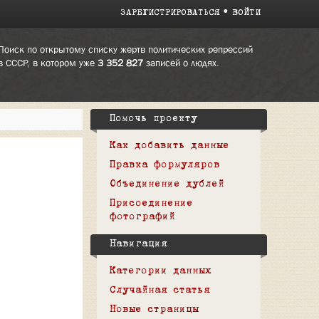
ЗАРЕГИСТРИРОВАТЬСЯ
ВОЙТИ
Поиск по открытому списку жертв политических репрессий
в СССР, в котором уже
3 352 827
записей о людях.
Помочь проекту
Как добавить данные
Правка формуляров
Объединение дублей
Присоединение
фотографий
Навигация
Категории данных
Случайная статья
Новые страницы