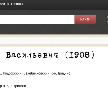
ИСК В АРХИВАХ
я:
й Васильевич (1908)
., Поддорский (Белебелковский) р-н, Гридино
-н, дер. Григино