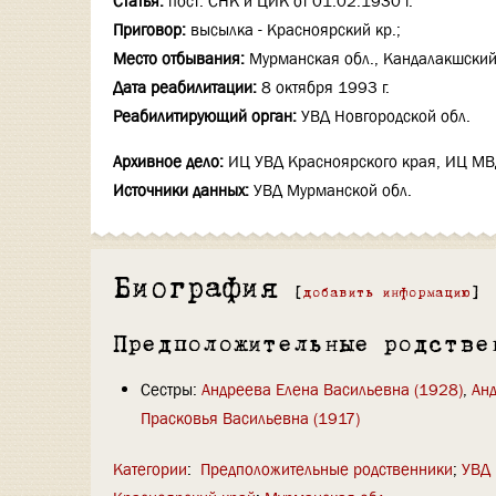
Статья:
пост. СНК и ЦИК от 01.02.1930 г.
Приговор:
высылка - Красноярский кр.;
Место отбывания:
Мурманская обл., Кандалакшский 
Дата реабилитации:
8 октября 1993 г.
Реабилитирующий орган:
УВД Новгородской обл.
Архивное дело:
ИЦ УВД Красноярского края, ИЦ МВД 
Источники данных:
УВД Мурманской обл.
Биография
[
добавить информацию
]
Предположительные родстве
Сестры:
Андреева Елена Васильевна (1928)
,
Анд
Прасковья Васильевна (1917)
Категории
:
Предположительные родственники
УВД 