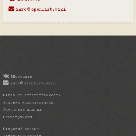
ВКонтакте
info@openlist.wiki
ВКонтакте
info@openlist.wiki
Отказ от ответственности
Условия использования
Источники данных
Спецстраницы
Открытый список