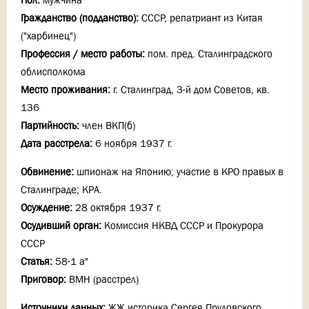
Пол:
мужчина
Гражданство (подданство):
СССР, репатриант из Китая
("харбинец")
Профессия / место работы:
пом. пред. Сталинградского
облисполкома
Место проживания:
г. Сталинград, 3-й дом Советов, кв.
136
Партийность:
член ВКП(б)
Дата расстрела:
6 ноября 1937 г.
Обвинение:
шпионаж на Японию; участие в КРО правых в
Сталинграде; КРА.
Осуждение:
28 октября 1937 г.
Осудивший орган:
Комиссия НКВД СССР и Прокурора
СССР
Статья:
58-1 а"
Приговор:
ВМН (расстрел)
Источники данных:
ЖЖ историка Сергея Прудовского