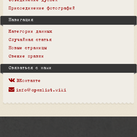
Объединение дублей
Присоединение фотографий
Навигация
Категории данных
Случайная статья
Новые страницы
Свежие правки
Связаться с нами
ВКонтакте
info@openlist.wiki