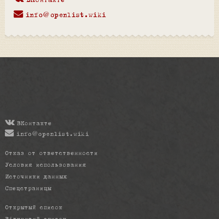
ВКонтакте
info@openlist.wiki
ВКонтакте
info@openlist.wiki
Отказ от ответственности
Условия использования
Источники данных
Спецстраницы
Открытый список