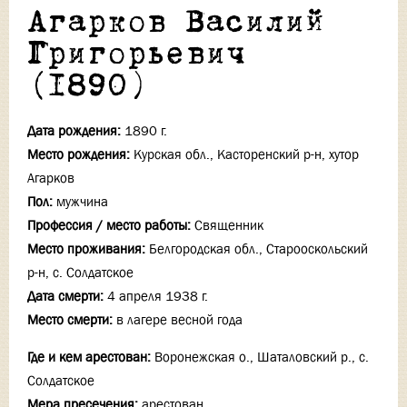
Агарков Василий
Григорьевич
(1890)
Дата рождения:
1890 г.
Место рождения:
Курская обл., Касторенский р-н, хутор
Агарков
Пол:
мужчина
Профессия / место работы:
Священник
Место проживания:
Белгородская обл., Старооскольский
р-н, с. Солдатское
Дата смерти:
4 апреля 1938 г.
Место смерти:
в лагере весной года
Где и кем арестован:
Воронежская о., Шаталовский р., с.
Солдатское
Мера пресечения:
арестован