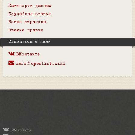
Категории данных
Случайная статья
Новые страницы
Свежие правки
Связаться с нами
ВКонтакте
info@openlist.wiki
ВКонтакте