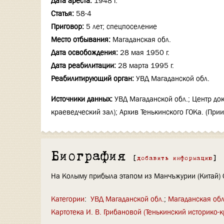
Дата ареста:
1948 г.
Статья:
58-4
Приговор:
5 лет; спецпоселение
Место отбывания:
Магаданская обл.
Дата освобождения:
28 мая 1950 г.
Дата реабилитации:
28 марта 1995 г.
Реабилитирующий орган:
УВД Магаданской обл.
Источники данных:
УВД Магаданской обл.; Центр док
краеведческий зал); Архив Тенькинского ГОКа. (При
Биография
[
добавить информацию
]
На Колыму прибыла этапом из Манчъжурии (Китай) 0
Категории
:
УВД Магаданской обл.
Магаданская обл
Картотека И. В. Грибановой (Тенькинский историко-