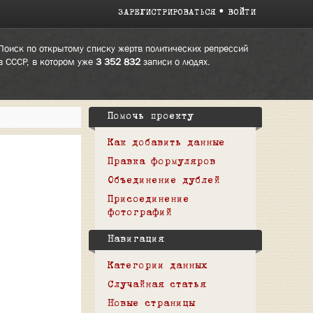
ЗАРЕГИСТРИРОВАТЬСЯ
ВОЙТИ
Поиск по открытому списку жертв политических репрессий
в СССР, в котором уже
3 352 832
записи о людях.
Помочь проекту
Как добавить данные
Правка формуляров
Объединение дублей
Присоединение
фотографий
Навигация
Категории данных
Случайная статья
Новые страницы