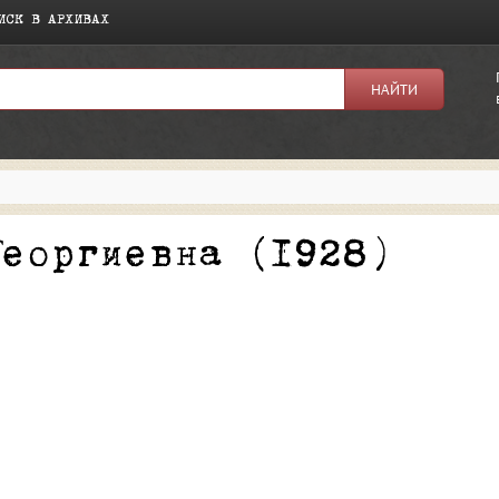
ИСК В АРХИВАХ
я:
Георгиевна (1928)