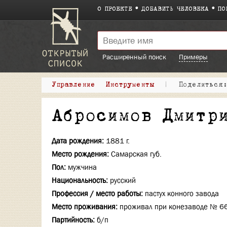
О ПРОЕКТЕ
ДОБАВИТЬ ЧЕЛОВЕКА
ПО
Расширенный поиск
Примеры
Управление
Инструменты
|
Поделитьс
Абросимов Дмитр
Дата рождения:
1881 г.
Место рождения:
Самарская губ.
Пол:
мужчина
Национальность:
русский
Профессия / место работы:
пастух конного завода
Место проживания:
проживал при конезаводе № 66
Партийность:
б/п