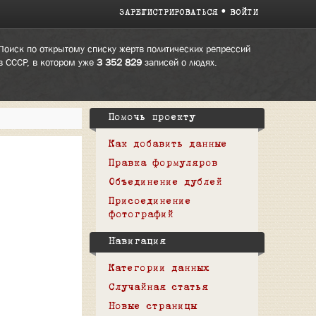
ЗАРЕГИСТРИРОВАТЬСЯ
ВОЙТИ
Поиск по открытому списку жертв политических репрессий
в СССР, в котором уже
3 352 829
записей о людях.
Помочь проекту
Как добавить данные
Правка формуляров
Объединение дублей
Присоединение
фотографий
Навигация
Категории данных
Случайная статья
Новые страницы