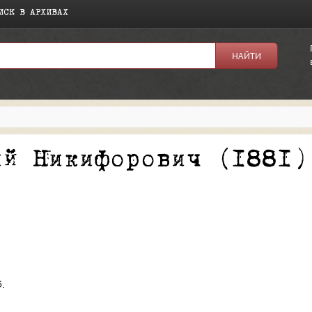
ИСК В АРХИВАХ
я:
ий Никифорович (1881)
.