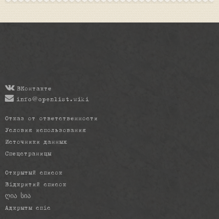
ВКонтакте
info@openlist.wiki
Отказ от ответственности
Условия использования
Источники данных
Спецстраницы
Открытый список
Відкритий список
ღია სია
Адкрыты спіс