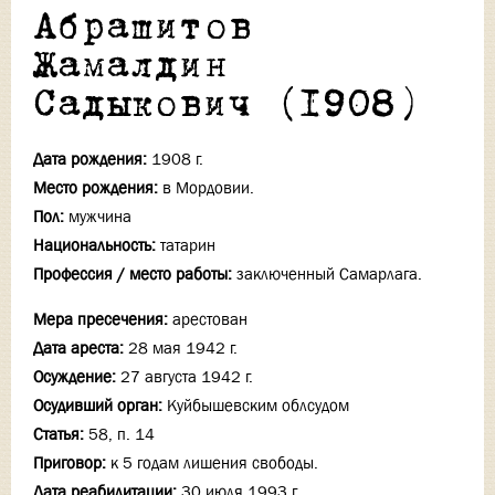
Абрашитов
Жамалдин
Садыкович (1908)
Дата рождения:
1908 г.
Место рождения:
в Мордовии.
Пол:
мужчина
Национальность:
татарин
Профессия / место работы:
заключенный Самарлага.
Мера пресечения:
арестован
Дата ареста:
28 мая 1942 г.
Осуждение:
27 августа 1942 г.
Осудивший орган:
Куйбышевским облсудом
Статья:
58, п. 14
Приговор:
к 5 годам лишения свободы.
Дата реабилитации:
30 июля 1993 г.