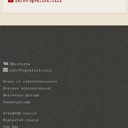
info@openlist.wiki
ВКонтакте
info@openlist.wiki
Отказ от ответственности
Условия использования
Источники данных
Спецстраницы
Открытый список
Відкритий список
ღია სია