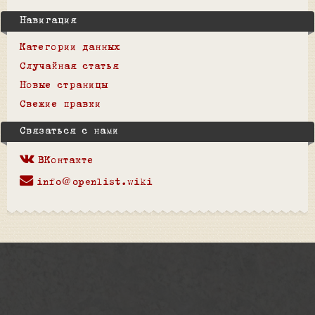
Навигация
Категории данных
Случайная статья
Новые страницы
Свежие правки
Связаться с нами
ВКонтакте
info@openlist.wiki