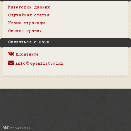
Категории данных
Случайная статья
Новые страницы
Свежие правки
Связаться с нами
ВКонтакте
info@openlist.wiki
ВКонтакте