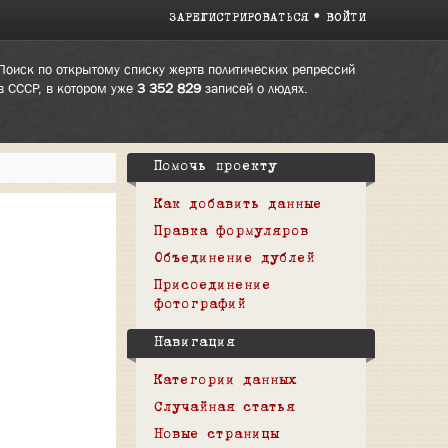
ЗАРЕГИСТРИРОВАТЬСЯ
ВОЙТИ
Поиск по открытому списку жертв политических репрессий
в СССР, в котором уже
3 352 829
записей о людях.
Помочь проекту
Как добавить данные
Правка формуляров
Объединение дублей
Присоединение
фотографий
Навигация
Категории данных
Случайная статья
Новые страницы