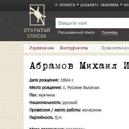
О ПРОЕКТЕ
ДОБАВИТЬ ЧЕЛОВЕКА
ПО
Расширенный поиск
Примеры
Управление
Инструменты
|
Поделитьс
Абрамов Михаил 
Дата рождения:
1894 г.
Место рождения:
с. Русские Выселки
Пол:
мужчина
Национальность:
русский
Профессия / место работы:
колхозник
Партийность:
б/п