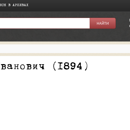
ИСК В АРХИВАХ
я:
Иванович (1894)