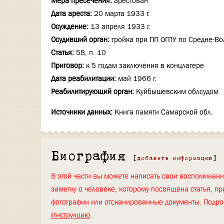
Мера пресечения:
арестован
Дата ареста:
20 марта 1933 г.
Осуждение:
13 апреля 1933 г.
Осудивший орган:
тройка при ПП ОГПУ по Средне-В
Статья:
58, п. 10
Приговор:
к 5 годам заключения в концлагере
Дата реабилитации:
май 1966 г.
Реабилитирующий орган:
Куйбышевским облсудом
Источники данных:
Книга памяти Самарской обл.
Биография
[
добавить информацию
]
В этой части вы можете написать свои воспоминан
заметку о человеке, которому посвящена статья, пр
фотографии или отсканированные документы. Подро
Инструкцию
.