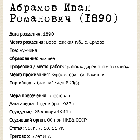
Абрамов Иван
Романович (1890)
Дата рождения:
1890 г.
Место рождения:
Воронежская губ., с. Орлово
Пол:
мужчина
Образование:
низшее
Профессия / место работы:
работал директором сахзавода
Место проживания:
Курская обл., сл. Ракитная
Партийность:
бывший член ВКП(б)
Мера пресечения:
арестован
Дата ареста:
1 сентября 1937 г.
Осуждение:
26 января 1940 г.
Осудивший орган:
ОС при НКВД СССР
Статья:
58, п. 7, 10, 11 УК
Приговор:
5 лет ИТЛ.