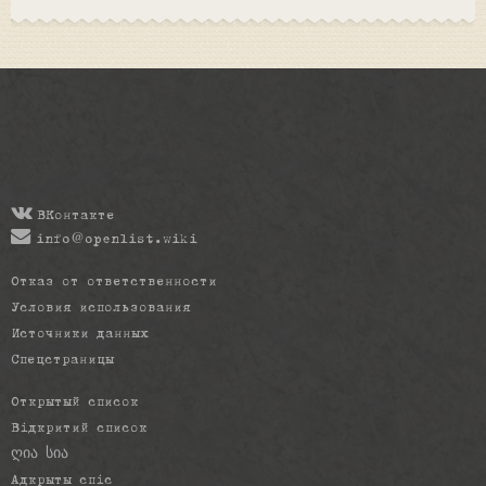
ВКонтакте
info@openlist.wiki
Отказ от ответственности
Условия использования
Источники данных
Спецстраницы
Открытый список
Відкритий список
ღია სია
Адкрыты спіс