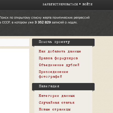
ЗАРЕГИСТРИРОВАТЬСЯ
ВОЙТИ
Поиск по открытому списку жертв политических репрессий
в СССР, в котором уже
3 352 829
записей о людях.
Помочь проекту
Как добавить данные
Правка формуляров
Объединение дублей
Присоединение
фотографий
Навигация
Категории данных
Случайная статья
Новые страницы