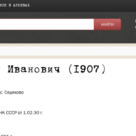
ИСК В АРХИВАХ
я:
й Иванович (1907)
 с. Седяково
К СССР от 1.02.30 г.