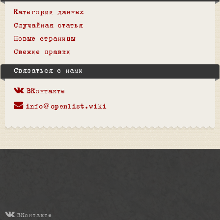
Категории данных
Случайная статья
Новые страницы
Свежие правки
Связаться с нами
ВКонтакте
info@openlist.wiki
ВКонтакте