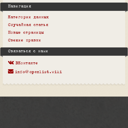
Навигация
Категории данных
Случайная статья
Новые страницы
Свежие правки
Связаться с нами
ВКонтакте
info@openlist.wiki