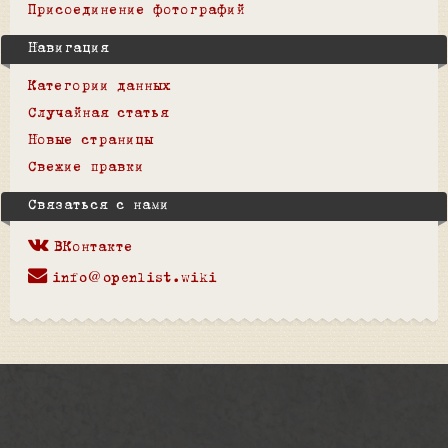
Присоединение фотографий
Навигация
Категории данных
Случайная статья
Новые страницы
Свежие правки
Связаться с нами
ВКонтакте
info@openlist.wiki