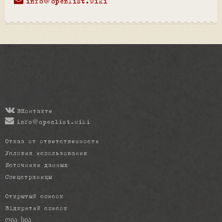
info@openlist.wiki
ВКонтакте
info@openlist.wiki
Отказ от ответственности
Условия использования
Источники данных
Спецстраницы
Открытый список
Відкритий список
ღია სია