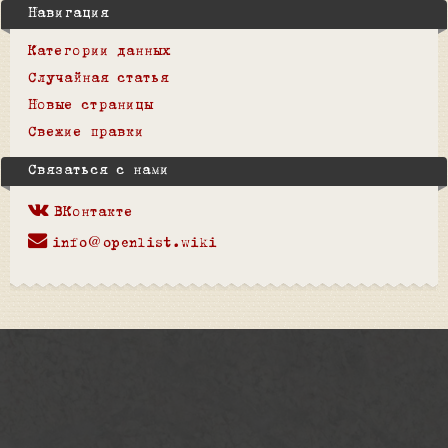
Навигация
Категории данных
Случайная статья
Новые страницы
Свежие правки
Связаться с нами
ВКонтакте
info@openlist.wiki