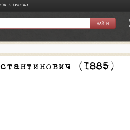
ИСК В АРХИВАХ
я:
нстантинович (1885)