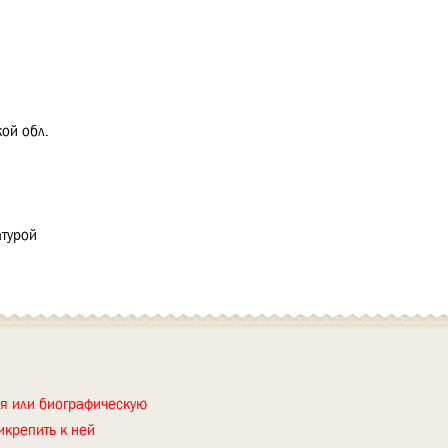
ой обл.
турой
ия или биографическую
икрепить к ней