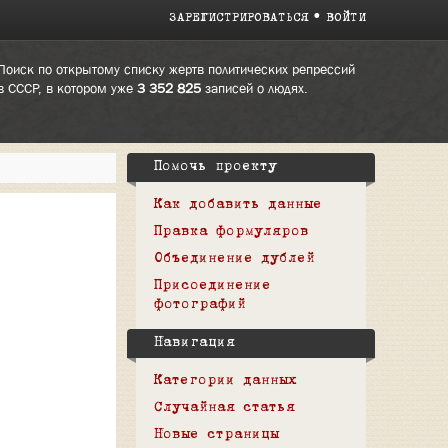
ЗАРЕГИСТРИРОВАТЬСЯ
ВОЙТИ
Поиск по открытому списку жертв политических репрессий
в СССР, в котором уже
3 352 825
записей о людях.
Помочь проекту
Как добавить данные
Правка формуляров
Объединение дублей
Присоединение
фотографий
Навигация
Категории данных
Случайная статья
Новые страницы