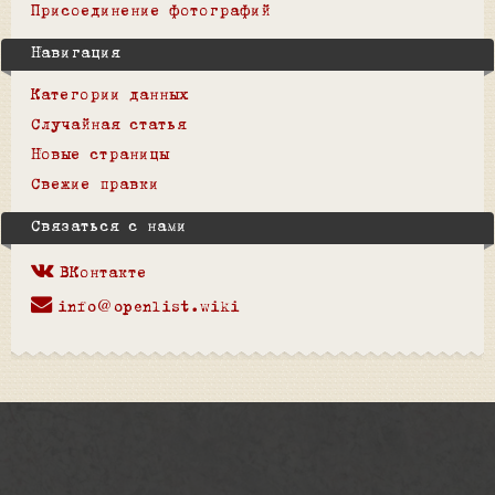
Присоединение фотографий
Навигация
Категории данных
Случайная статья
Новые страницы
Свежие правки
Связаться с нами
ВКонтакте
info@openlist.wiki