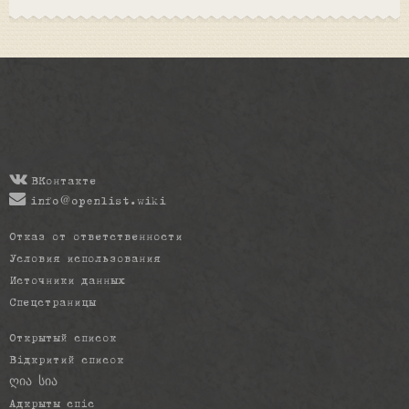
ВКонтакте
info@openlist.wiki
Отказ от ответственности
Условия использования
Источники данных
Спецстраницы
Открытый список
Відкритий список
ღია სია
Адкрыты спіс