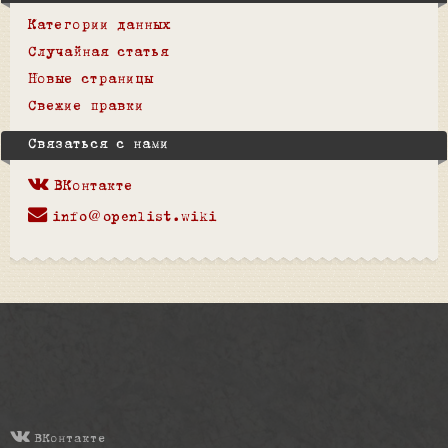
Категории данных
Случайная статья
Новые страницы
Свежие правки
Связаться с нами
ВКонтакте
info@openlist.wiki
ВКонтакте