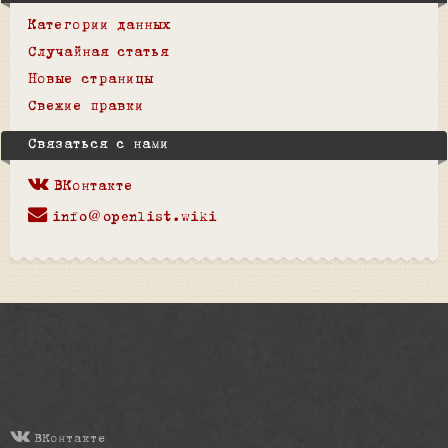
Категории данных
Случайная статья
Новые страницы
Свежие правки
Связаться с нами
ВКонтакте
info@openlist.wiki
ВКонтакте