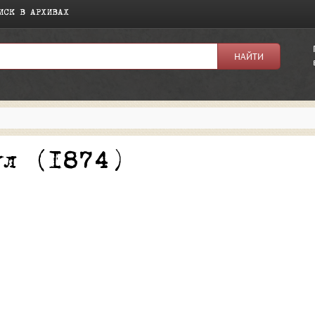
ИСК В АРХИВАХ
я:
ул (1874)