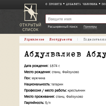
О ПРОЕКТЕ
ДОБАВИТЬ ЧЕЛОВЕКА
ПО
Расширенный поиск
Примеры
Управление
Инструменты
|
Поделитьс
Абдулвалиев Абд
Дата рождения:
1874 г.
Место рождения:
станц. Файзулово
Пол:
мужчина
Национальность:
татарин
Профессия / место работы:
крестьянин
Место проживания:
станц. Файзулово
Партийность:
б/п