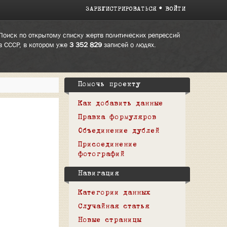
ЗАРЕГИСТРИРОВАТЬСЯ
ВОЙТИ
Поиск по открытому списку жертв политических репрессий
в СССР, в котором уже
3 352 829
записей о людях.
Помочь проекту
Как добавить данные
Правка формуляров
Объединение дублей
Присоединение
фотографий
Навигация
Категории данных
Случайная статья
Новые страницы