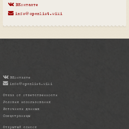
ВКонтакте
info@openlist.wiki
ВКонтакте
info@openlist.wiki
Отказ от ответственности
Условия использования
Источники данных
Спецстраницы
Открытый список