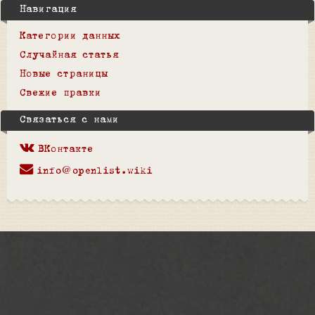
Навигация
Категории данных
Случайная статья
Новые страницы
Свежие правки
Связаться с нами
ВКонтакте
info@openlist.wiki