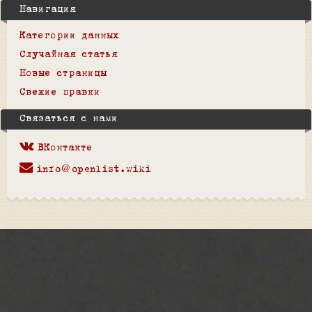
Навигация
Категории данных
Случайная статья
Новые страницы
Свежие правки
Связаться с нами
ВКонтакте
info@openlist.wiki