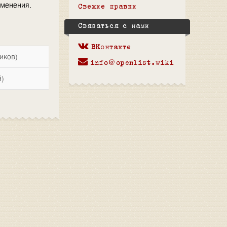
зменения.
Свежие правки
Связаться с нами
ВКонтакте
иков)
info@openlist.wiki
й)