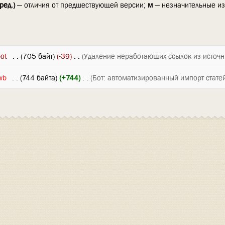
ред.)
— отличия от предшествующей версии;
м
— незначительные и
ot
‎
. .
(705 байт)
(-39)
‎
. .
(Удаление неработающих ссылок из источн
wb
‎
. .
(744 байта)
(+744)
‎
. .
(Бот: автоматизированный импорт стате