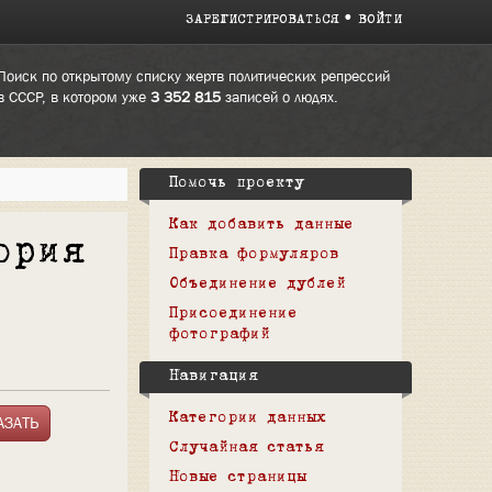
ЗАРЕГИСТРИРОВАТЬСЯ
ВОЙТИ
Поиск по открытому списку жертв политических репрессий
в СССР, в котором уже
3 352 815
записей о людях.
Помочь проекту
Как добавить данные
ория
Правка формуляров
Объединение дублей
Присоединение
фотографий
Навигация
Категории данных
Случайная статья
Новые страницы