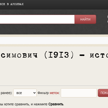
ИСК В АРХИВАХ
ксимович (1913) — ист
 ранее):
Фильтр
меток
:
вы хотите сравнить, и нажмите
Сравнить
.