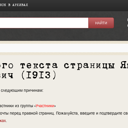
ИСК В АРХИВАХ
ого текста страницы Я
вич (1913)
по следующим причинам:
стники из группы «
Участники
»
очты перед правкой страниц. Пожалуйста, введите и подтвердите с
ках
.