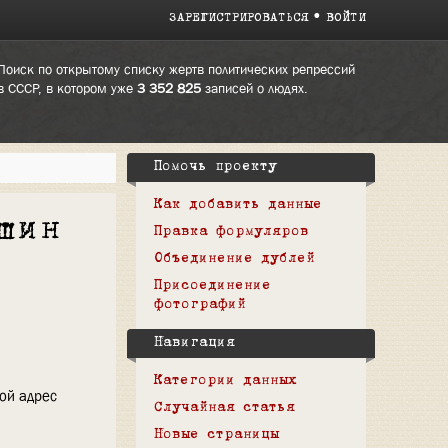
ЗАРЕГИСТРИРОВАТЬСЯ
ВОЙТИ
Поиск по открытому списку жертв политических репрессий
в СССР, в котором уже
3 352 825
записей о людях.
Помочь проекту
Как добавить данные
шин
Правка формуляров
Объединение дублей
Присоединение
фотографий
Навигация
Категории данных
вой адрес
Случайная статья
Новые страницы