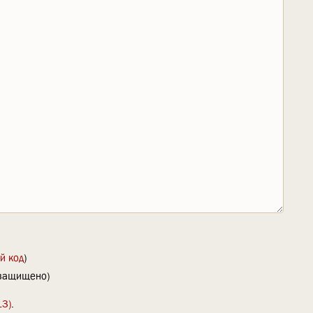
й код
)
(защищено)
13)
.