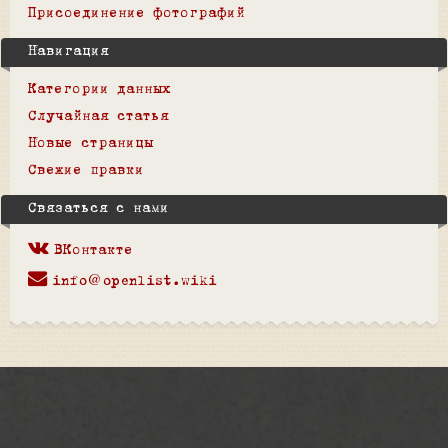
Присоединение фотографий
Навигация
Категории данных
Случайная статья
Новые страницы
Свежие правки
Связаться с нами
ВКонтакте
info@openlist.wiki