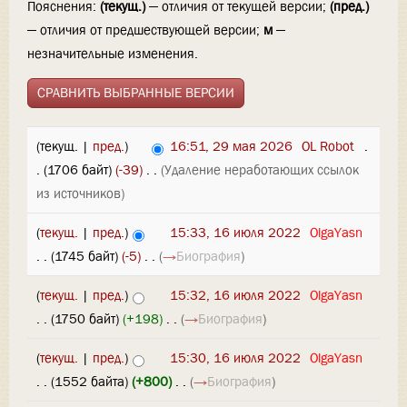
Пояснения:
(текущ.)
— отличия от текущей версии;
(пред.)
— отличия от предшествующей версии;
м
—
незначительные изменения.
(текущ. |
пред.
)
16:51, 29 мая 2026
‎
OL Robot
‎
.
.
(1706 байт)
(-39)
‎
. .
(Удаление неработающих ссылок
из источников)
(
текущ.
|
пред.
)
15:33, 16 июля 2022
‎
OlgaYasn
. .
(1745 байт)
(-5)
‎
. .
(
→
Биография
)
(
текущ.
|
пред.
)
15:32, 16 июля 2022
‎
OlgaYasn
. .
(1750 байт)
(+198)
‎
. .
(
→
Биография
)
(
текущ.
|
пред.
)
15:30, 16 июля 2022
‎
OlgaYasn
. .
(1552 байта)
(+800)
‎
. .
(
→
Биография
)