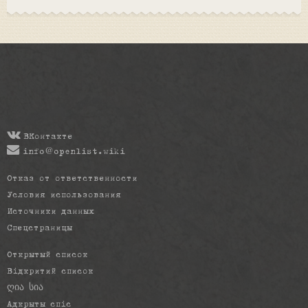
ВКонтакте
info@openlist.wiki
Отказ от ответственности
Условия использования
Источники данных
Спецстраницы
Открытый список
Відкритий список
ღია სია
Адкрыты спіс