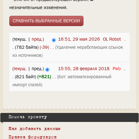
незначительные изменения.
(текущ. |
пред.
)
16:51, 29 мая 2026
‎
OL Robot
‎
.
.
(782 байта)
(-39)
‎
. .
(Удаление неработающих ссылок
из источников)
(
текущ.
| пред.)
15:55, 28 февраля 2018
‎
Pwb
‎
.
.
(821 байт)
(+821)
‎
. .
(Бот: автоматизированный
импорт статей)
Помочь проекту
Как добавить данные
Правка формуляров