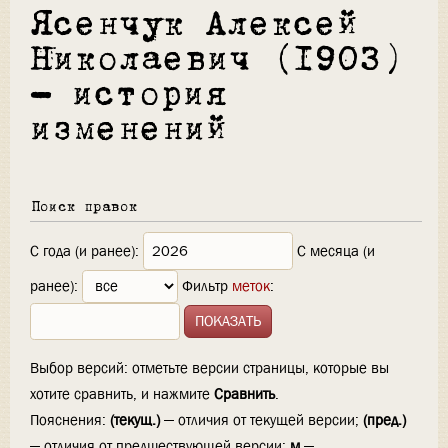
Ясенчук Алексей
Николаевич (1903)
— история
изменений
Поиск правок
С года (и ранее):
С месяца (и
ранее):
Фильтр
меток
:
Выбор версий: отметьте версии страницы, которые вы
хотите сравнить, и нажмите
Сравнить
.
Пояснения:
(текущ.)
— отличия от текущей версии;
(пред.)
— отличия от предшествующей версии;
м
—