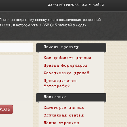
ЗАРЕГИСТРИРОВАТЬСЯ
ВОЙТИ
Поиск по открытому списку жертв политических репрессий
в СССР, в котором уже
3 352 815
записей о людях.
Помочь проекту
Как добавить данные
Правка формуляров
Объединение дублей
Присоединение
фотографий
Навигация
Категории данных
Случайная статья
Новые страницы