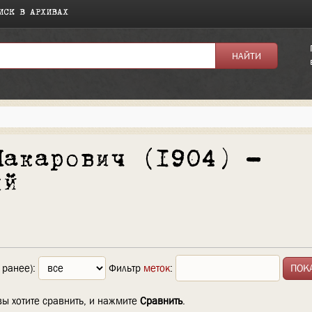
ИСК В АРХИВАХ
Макарович (1904) —
ий
 ранее):
Фильтр
меток
:
вы хотите сравнить, и нажмите
Сравнить
.