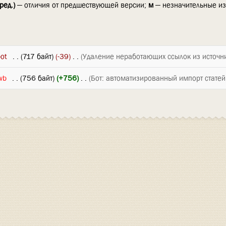
ред.)
— отличия от предшествующей версии;
м
— незначительные и
ot
‎
. .
(717 байт)
(-39)
‎
. .
(Удаление неработающих ссылок из источн
wb
‎
. .
(756 байт)
(+756)
‎
. .
(Бот: автоматизированный импорт статей