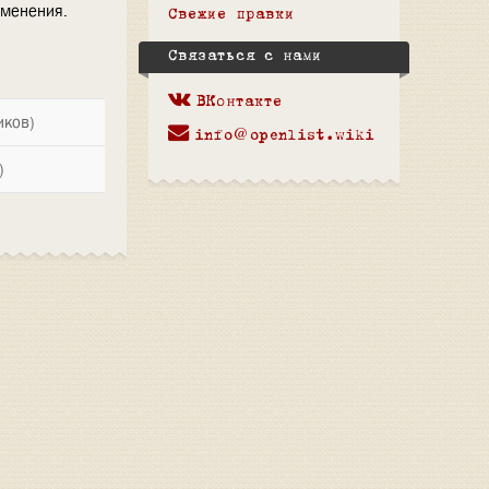
зменения.
Свежие правки
Связаться с нами
ВКонтакте
иков)
info@openlist.wiki
)