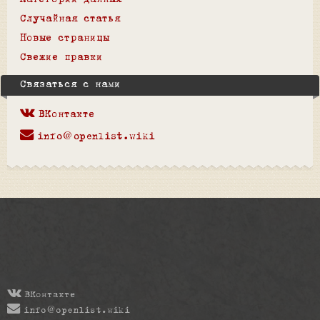
Категории данных
Случайная статья
Новые страницы
Свежие правки
Связаться с нами
ВКонтакте
info@openlist.wiki
ВКонтакте
info@openlist.wiki