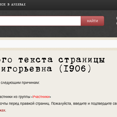
ИСК В АРХИВАХ
ого текста страницы
ригорьевна (1906)
по следующим причинам:
стники из группы «
Участники
»
очты перед правкой страниц. Пожалуйста, введите и подтвердите с
ках
.