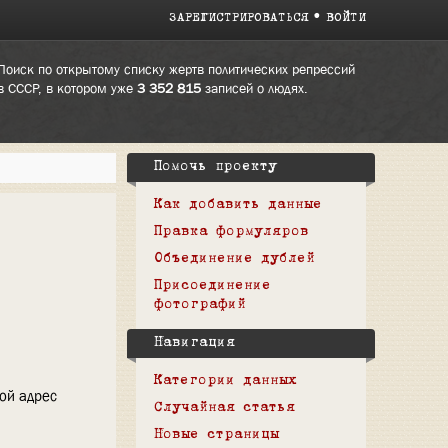
ЗАРЕГИСТРИРОВАТЬСЯ
ВОЙТИ
Поиск по открытому списку жертв политических репрессий
в СССР, в котором уже
3 352 815
записей о людях.
Помочь проекту
Как добавить данные
Правка формуляров
Объединение дублей
Присоединение
фотографий
Навигация
Категории данных
вой адрес
Случайная статья
Новые страницы