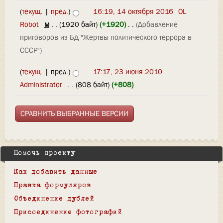
(
текущ.
|
пред.
)
16:19, 14 октября 2016
‎
OL
Robot
‎
м
. .
(1920 байт)
(+1920)
‎
. .
(Добавление
приговоров из БД "Жертвы политического террора в
СССР")
(
текущ.
| пред.)
17:17, 23 июня 2010
Administrator
‎
. .
(808 байт)
(+808)
Помочь проекту
Как добавить данные
Правка формуляров
Объединение дублей
Присоединение фотографий