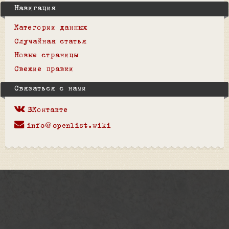
Навигация
Категории данных
Случайная статья
Новые страницы
Свежие правки
Связаться с нами
ВКонтакте
info@openlist.wiki