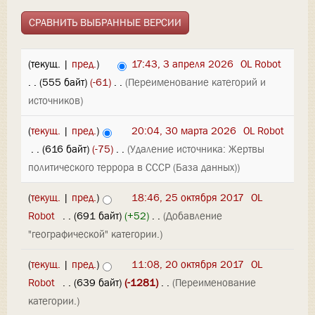
(текущ. |
пред.
)
17:43, 3 апреля 2026
‎
OL Robot
. .
(555 байт)
(-61)
‎
. .
(Переименование категорий и
источников)
(
текущ.
|
пред.
)
20:04, 30 марта 2026
‎
OL Robot
‎
. .
(616 байт)
(-75)
‎
. .
(Удаление источника: Жертвы
политического террора в СССР (База данных))
(
текущ.
|
пред.
)
18:46, 25 октября 2017
‎
OL
Robot
‎
. .
(691 байт)
(+52)
‎
. .
(Добавление
"географической" категории.)
(
текущ.
|
пред.
)
11:08, 20 октября 2017
‎
OL
Robot
‎
. .
(639 байт)
(-1281)
‎
. .
(Переименование
категории.)