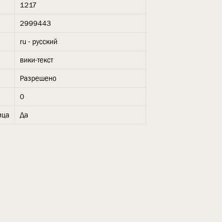
1217
2999443
ru - русский
вики-текст
Разрешено
0
ица
Да