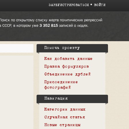
ЗАРЕГИСТРИРОВАТЬСЯ
ВОЙТИ
Поиск по открытому списку жертв политических репрессий
в СССР, в котором уже
3 352 815
записей о людях.
Помочь проекту
Как добавить данные
Правка формуляров
Объединение дублей
Присоединение
фотографий
Навигация
Категории данных
Случайная статья
Новые страницы