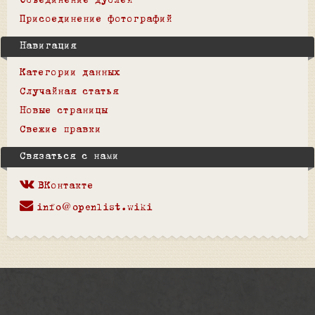
Объединение дублей
Присоединение фотографий
Навигация
Категории данных
Случайная статья
Новые страницы
Свежие правки
Связаться с нами
ВКонтакте
info@openlist.wiki