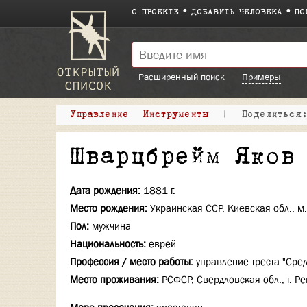
О ПРОЕКТЕ
ДОБАВИТЬ ЧЕЛОВЕКА
ПО
Расширенный поиск
Примеры
Управление
Инструменты
|
Поделитьс
Шварцбрейм Яков
Дата рождения:
1881 г.
Место рождения:
Украинская ССР, Киевская обл., м
Пол:
мужчина
Национальность:
еврей
Профессия / место работы:
управление треста "Сре
Место проживания:
РСФСР, Свердловская обл., г. Р