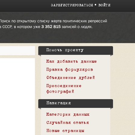
ЗАРЕГИСТРИРОВАТЬСЯ
ВОЙТИ
Поиск по открытому списку жертв политических репрессий
в СССР, в котором уже
3 352 815
записей о людях.
Помочь проекту
Как добавить данные
Правка формуляров
Объединение дублей
Присоединение
фотографий
Навигация
Категории данных
Случайная статья
Новые страницы