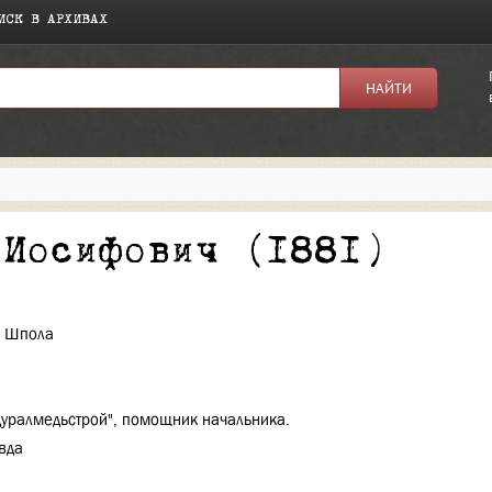
ИСК В АРХИВАХ
я:
 Иосифович (1881)
. Шпола
дуралмедьстрой", помощник начальника.
евда