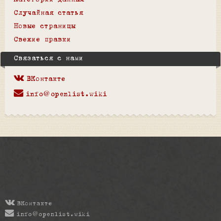
Категории данных
Случайная статья
Новые страницы
Свежие правки
Связаться с нами
ВКонтакте
info@openlist.wiki
ВКонтакте
info@openlist.wiki