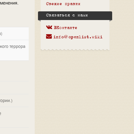
зменения.
Свежие правки
Связаться с нами
ВКонтакте
в)
info@openlist.wiki
кого террора
ории.)
е