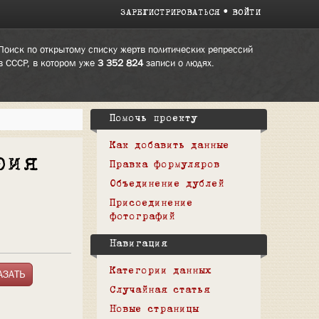
ЗАРЕГИСТРИРОВАТЬСЯ
ВОЙТИ
Поиск по открытому списку жертв политических репрессий
в СССР, в котором уже
3 352 824
записи о людях.
Помочь проекту
Как добавить данные
рия
Правка формуляров
Объединение дублей
Присоединение
фотографий
Навигация
Категории данных
Случайная статья
Новые страницы