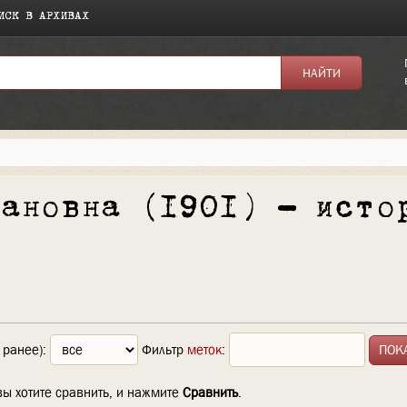
ИСК В АРХИВАХ
вановна (1901) — исто
 ранее):
Фильтр
меток
:
вы хотите сравнить, и нажмите
Сравнить
.