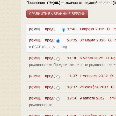
Пояснения:
(текущ.)
— отличия от текущей версии;
(п
(текущ. |
пред.
)
17:40, 3 апреля 2026
‎
OL R
(
текущ.
|
пред.
)
20:02, 30 марта 2026
‎
OL R
в СССР (База данных))
(
текущ.
|
пред.
)
11:30, 6 марта 2025
‎
OL Ro
родственники,Предположительные родственники =>
(
текущ.
|
пред.
)
21:07, 1 февраля 2022
‎
OL 
(
текущ.
|
пред.
)
18:37, 25 октября 2017
‎
OL
(
текущ.
|
пред.
)
12:56, 9 августа 2017
‎
Fami
родственники)
(
текущ.
|
пред.
)
08:09, 7 декабря 2016
‎
OL 