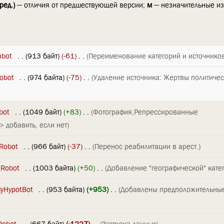
ред.)
— отличия от предшествующей версии;
м
— незначительные и
obot
‎
. .
(913 байт)
(-61)
‎
. .
(Переименование категорий и источнико
obot
‎
. .
(974 байта)
(-75)
‎
. .
(Удаление источника: Жертвы политичес
bot
‎
. .
(1049 байт)
(+83)
‎
. .
(Фотография,Репрессированные
 добавить, если нет)
Robot
‎
. .
(966 байт)
(-37)
‎
. .
(Перенос реабилитации в арест.)
 Robot
‎
. .
(1003 байта)
(+50)
‎
. .
(Добавление "географической" катег
lyHypotBot
‎
. .
(953 байта)
(+953)
‎
. .
(Добавлены предположительны
Robot
‎
. .
(667 байт)
(-1227)
‎
. .
(Загрузка данных)