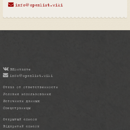
info@openlist.wiki
ВКонтакте
info@openlist.wiki
Отказ от ответственности
Условия использования
Источники данных
Спецстраницы
Открытый список
Відкритий список