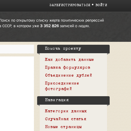
ЗАРЕГИСТРИРОВАТЬСЯ
ВОЙТИ
Поиск по открытому списку жертв политических репрессий
в СССР, в котором уже
3 352 826
записей о людях.
Помочь проекту
Как добавить данные
Правка формуляров
Объединение дублей
Присоединение
фотографий
Навигация
Категории данных
Случайная статья
Новые страницы