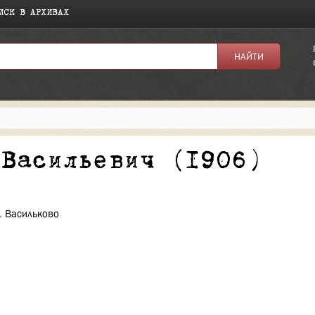
ИСК В АРХИВАХ
я:
 Васильевич (1906)
р. Васильково