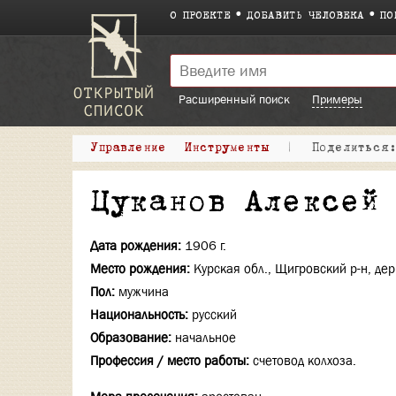
О ПРОЕКТЕ
ДОБАВИТЬ ЧЕЛОВЕКА
ПО
Расширенный поиск
Примеры
Управление
Инструменты
|
Поделитьс
Цуканов Алексей
Дата рождения:
1906 г.
Место рождения:
Курская обл., Щигровский р-н, де
Пол:
мужчина
Национальность:
русский
Образование:
начальное
Профессия / место работы:
счетовод колхоза.